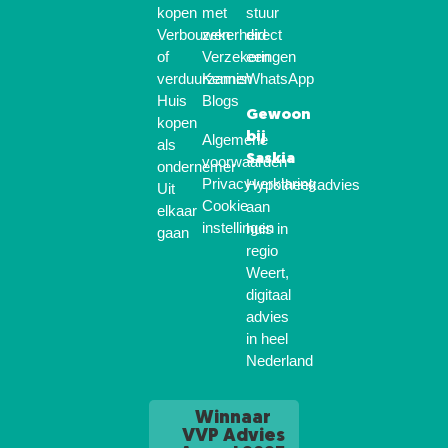
kopen
met
stuur
Verbouwen
zekerheid
direct
of
Verzekeringen
een
verduurzamen
Kennis
WhatsApp
Huis
Blogs
Gewoon
kopen
bij
Algemene
als
Saskia
voorwaarden
ondernemer
Privacyverklaring
Hypotheekadvies
Uit
Cookie
aan
elkaar
instellingen
huis in
gaan
regio
Weert,
digitaal
advies
in heel
Nederland
Winnaar
VVP Advies