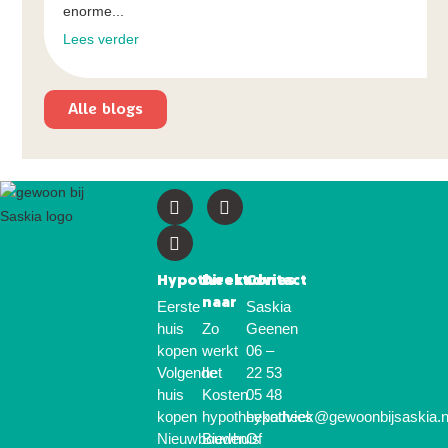
enorme...
Lees verder
Alle blogs
Hypotheekadvies
Direct
Contact
naar
Eerste
Saskia
huis
Zo
Geenen
kopen
werkt
06 –
Volgende
het
22 53
huis
Kosten
05 48
kopen
hypotheekadvies
hypotheek@gewoonbijsaskia.n
Nieuwbouwhuis
Bieden
Of