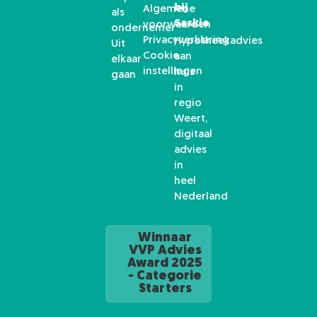
bij
Algemene
als
Saskia
voorwaarden
ondernemer
Privacyverklaring
Hypotheekadvies
Uit
Cookie
aan
elkaar
instellingen
huis
gaan
in
regio
Weert,
digitaal
advies
in
heel
Nederland
Winnaar
VVP Advies
Award 2025
- Categorie
Starters