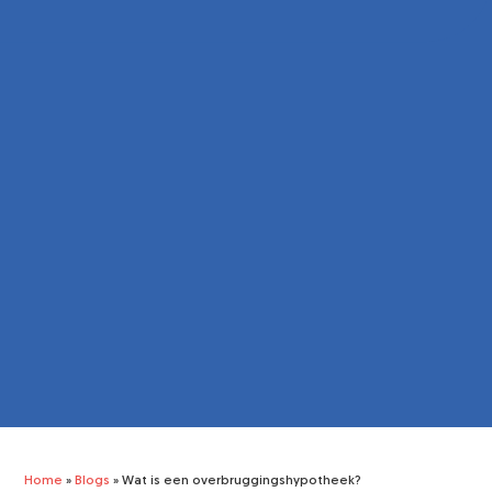
Home
»
Blogs
»
Wat is een overbruggingshypotheek?