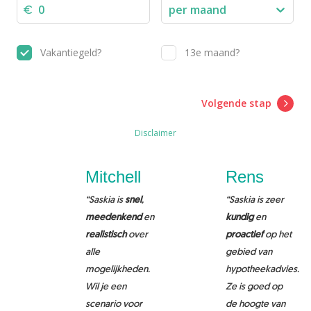
Mitchell
Rens
“Saskia is
snel
,
“Saskia is zeer
meedenkend
en
kundig
en
realistisch
over
proactief
op het
alle
gebied van
mogelijkheden.
hypotheekadvies.
Wil je een
Ze is goed op
scenario voor
de hoogte van