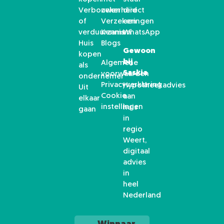
Verbouwen
zekerheid
direct
of
Verzekeringen
een
verduurzamen
Kennis
WhatsApp
Huis
Blogs
Gewoon
kopen
bij
Algemene
als
Saskia
voorwaarden
ondernemer
Privacyverklaring
Hypotheekadvies
Uit
Cookie
aan
elkaar
instellingen
huis
gaan
in
regio
Weert,
digitaal
advies
in
heel
Nederland