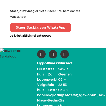
Staat jouw vraag er niet tussen? Stel hem dan via
WhatsApp.
Stuur Saskia een WhatsApp
Je krijgt altijd snel antwoord
Hypotheekadvies
Direct
Contact
naar
Eerste
Saskia
huis
Zo
Geenen
kopen
werkt
06 –
Volgende
het
22 53
huis
Kosten
05 48
kopen
hypotheekadvies
hypotheek@gewoonbijsaski
Nieuwbouwhuis
Bieden
Of
kopen
met
stuur