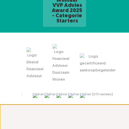
Winnaar
VVP Advies
Award 2025
- Categorie
Starters
10
:
(273 reviews)