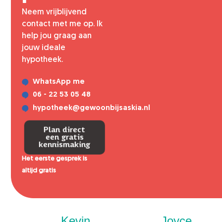
Neem vrijblijvend
contact met me op. Ik
help jou graag aan
jouw ideale
hypotheek.
WhatsApp me
06 - 22 53 05 48
hypotheek@gewoonbijsaskia.nl
Plan direct
een gratis
kennismaking
Het eerste gesprek is
altijd gratis
Kevin
Joyce