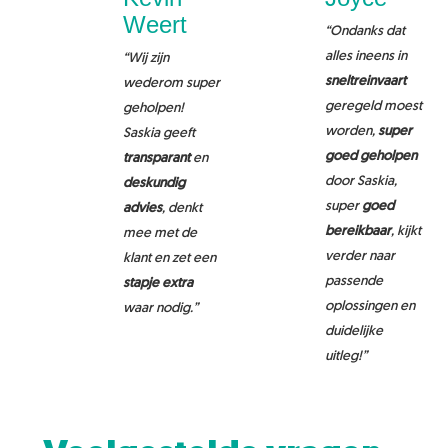
Weert
“Ondanks dat
alles ineens in
“Wij zijn
sneltreinvaart
wederom super
geregeld moest
geholpen!
worden,
super
Saskia geeft
goed
geholpen
transparant
en
door Saskia,
deskundig
super
goed
advies
, denkt
bereikbaar
, kijkt
mee met de
verder naar
klant en zet een
passende
stapje extra
oplossingen en
waar nodig.”
duidelijke
uitleg!”