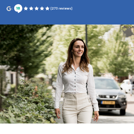
10
:
(273 reviews)