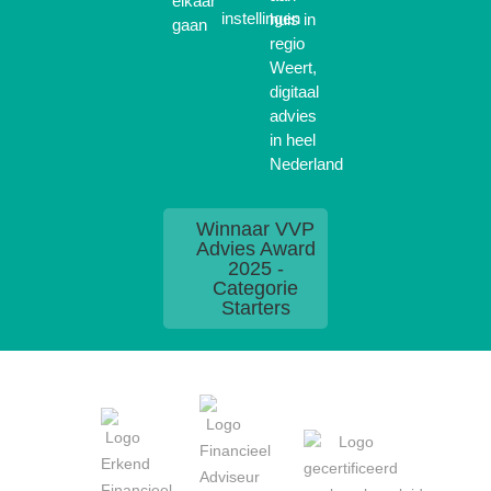
elkaar
instellingen
huis in
gaan
regio
Weert,
digitaal
advies
in heel
Nederland
Winnaar VVP
Advies Award
2025 -
Categorie
Starters