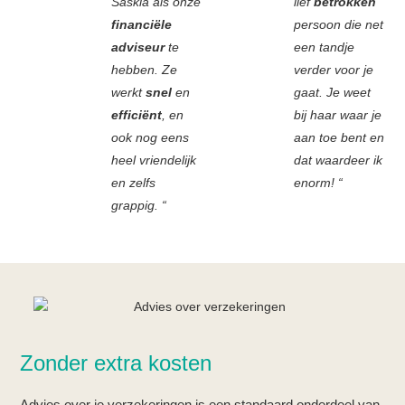
Saskia als onze
lief
betrokken
financiële
persoon die net
adviseur
te
een tandje
hebben. Ze
verder voor je
werkt
snel
en
gaat. Je weet
efficiënt
, en
bij haar waar je
ook nog eens
aan toe bent en
heel vriendelijk
dat waardeer ik
en zelfs
enorm! “
grappig. “
Zonder extra kosten
Advies over je verzekeringen is een standaard onderdeel van