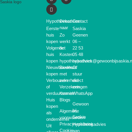
Hypotheekadvies
Direct
Contact
naar
Eerste
Saskia
huis
Zo
Geenen
kopen
werkt
06 –
Volgende
het
22 53
huis
Kosten
05 48
kopen
hypotheekadvies
hypotheek@gewoonbijsaskia.n
Nieuwbouwhuis
Bieden
Of
kopen
met
stuur
Verbouwen
zekerheid
direct
of
Verzekeringen
een
verduurzamen
Kennis
WhatsApp
Huis
Blogs
Gewoon
kopen
bij
Algemene
als
Saskia
voorwaarden
ondernemer
Privacyverklaring
Hypotheekadvies
Uit
Cookie
aan